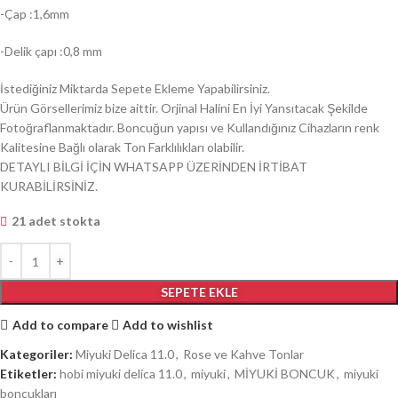
-Çap :1,6mm
-Delik çapı :0,8 mm
İstediğiniz Miktarda Sepete Ekleme Yapabilirsiniz.
Ürün Görsellerimiz bize aittir. Orjinal Halini En İyi Yansıtacak Şekilde
Fotoğraflanmaktadır. Boncuğun yapısı ve Kullandığınız Cihazların renk
Kalitesine Bağlı olarak Ton Farklılıkları olabilir.
DETAYLI BİLGİ İÇİN WHATSAPP ÜZERİNDEN İRTİBAT
KURABİLİRSİNİZ.
21 adet stokta
SEPETE EKLE
Add to compare
Add to wishlist
Kategoriler:
Miyuki Delica 11.0
,
Rose ve Kahve Tonlar
Etiketler:
hobi miyuki delica 11.0
,
miyuki
,
MİYUKİ BONCUK
,
miyuki
boncukları