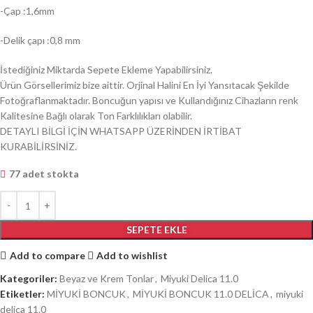
-Çap :1,6mm
-Delik çapı :0,8 mm
İstediğiniz Miktarda Sepete Ekleme Yapabilirsiniz.
Ürün Görsellerimiz bize aittir. Orjinal Halini En İyi Yansıtacak Şekilde
Fotoğraflanmaktadır. Boncuğun yapısı ve Kullandığınız Cihazların renk
Kalitesine Bağlı olarak Ton Farklılıkları olabilir.
DETAYLI BİLGİ İÇİN WHATSAPP ÜZERİNDEN İRTİBAT
KURABİLİRSİNİZ.
77 adet stokta
SEPETE EKLE
Add to compare
Add to wishlist
Kategoriler:
Beyaz ve Krem Tonlar
,
Miyuki Delica 11.0
Etiketler:
MİYUKİ BONCUK
,
MİYUKİ BONCUK 11.0 DELİCA
,
miyuki
delica 11.0