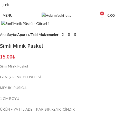
DIL
0
MENU
0.00
Click to enlarge
Ana Sayfa
Aparat/Taki Malzemeleri
Simli Minik Püskül
15.00
₺
Simli Minik Püskül
GENİŞ RENK YELPAZESİ
MİYUKİ PÜSKÜL
1 CM BOYU
ÜRÜN FİYATI 5 ADET KARISIK RENK İÇİNDİR