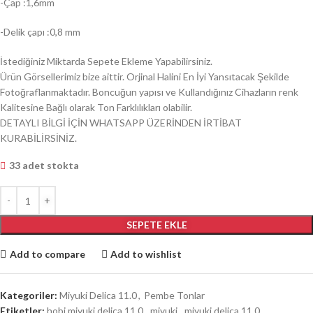
-Çap :1,6mm
-Delik çapı :0,8 mm
İstediğiniz Miktarda Sepete Ekleme Yapabilirsiniz.
Ürün Görsellerimiz bize aittir. Orjinal Halini En İyi Yansıtacak Şekilde
Fotoğraflanmaktadır. Boncuğun yapısı ve Kullandığınız Cihazların renk
Kalitesine Bağlı olarak Ton Farklılıkları olabilir.
DETAYLI BİLGİ İÇİN WHATSAPP ÜZERİNDEN İRTİBAT
KURABİLİRSİNİZ.
33 adet stokta
SEPETE EKLE
Add to compare
Add to wishlist
Kategoriler:
Miyuki Delica 11.0
,
Pembe Tonlar
Etiketler:
hobi miyuki delica 11.0
,
miyuki
,
miyuki delica 11.0