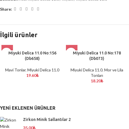
Share:
İlgili ürünler
Miyuki Delica 11.0 No:156
Miyuki Delica 11.0 No:178
(Db658)
(Db073)
Mavi Tonlar
,
Miyuki Delica 11.0
Miyuki Delica 11.0
,
Mor ve Lila
19.60
₺
Tonları
18.20
₺
YENI EKLENEN ÜRÜNLER
Zirkon Minik Sallantılar 2
35.00
₺