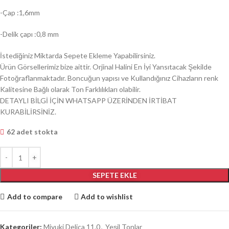
-Çap :1,6mm
-Delik çapı :0,8 mm
İstediğiniz Miktarda Sepete Ekleme Yapabilirsiniz.
Ürün Görsellerimiz bize aittir. Orjinal Halini En İyi Yansıtacak Şekilde
Fotoğraflanmaktadır. Boncuğun yapısı ve Kullandığınız Cihazların renk
Kalitesine Bağlı olarak Ton Farklılıkları olabilir.
DETAYLI BİLGİ İÇİN WHATSAPP ÜZERİNDEN İRTİBAT
KURABİLİRSİNİZ.
62 adet stokta
SEPETE EKLE
Add to compare
Add to wishlist
Kategoriler:
Miyuki Delica 11.0
,
Yeşil Tonlar