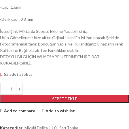
-Çap :1,6mm
-Delik çapı :0,8 mm
İstediğiniz Miktarda Sepete Ekleme Yapabilirsiniz.
Ürün Görsellerimiz bize aittir. Orjinal Halini En İyi Yansıtacak Şekilde
Fotoğraflanmaktadır. Boncuğun yapısı ve Kullandığınız Cihazların renk
Kalitesine Bağlı olarak Ton Farklılıkları olabilir.
DETAYLI BİLGİ İÇİN WHATSAPP ÜZERİNDEN İRTİBAT
KURABİLİRSİNİZ.
55 adet stokta
SEPETE EKLE
Add to compare
Add to wishlist
Kategoriler:
Miyuki Delica 11.0
,
Sarı Tonlar