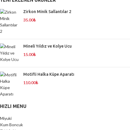
YENI EKLENEN ÜRÜNLER
Zirkon Minik Sallantılar 2
35.00
₺
Mineli Yıldız ve Kolye Ucu
15.00
₺
Motifli Halka Küpe Aparatı
110.00
₺
HIZLI MENU
Miyuki
Kum Boncuk