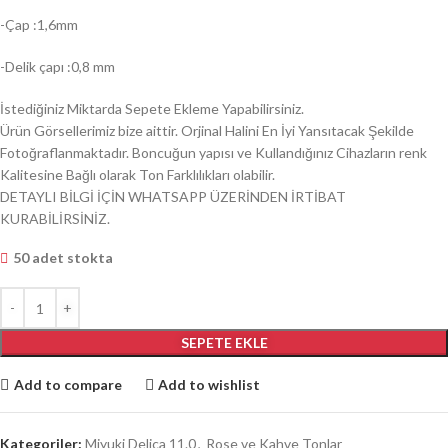
-Çap :1,6mm
-Delik çapı :0,8 mm
İstediğiniz Miktarda Sepete Ekleme Yapabilirsiniz.
Ürün Görsellerimiz bize aittir. Orjinal Halini En İyi Yansıtacak Şekilde
Fotoğraflanmaktadır. Boncuğun yapısı ve Kullandığınız Cihazların renk
Kalitesine Bağlı olarak Ton Farklılıkları olabilir.
DETAYLI BİLGİ İÇİN WHATSAPP ÜZERİNDEN İRTİBAT
KURABİLİRSİNİZ.
50 adet stokta
SEPETE EKLE
Add to compare
Add to wishlist
Kategoriler:
Miyuki Delica 11.0
,
Rose ve Kahve Tonlar