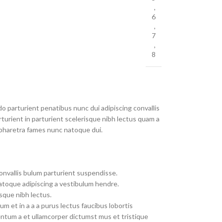
,
6
,
7
,
8
parturient penatibus nunc dui adipiscing convallis
turient in parturient scelerisque nibh lectus quam a
 pharetra fames nunc natoque dui.
onvallis bulum parturient suspendisse.
atoque adipiscing a vestibulum hendre.
sque nibh lectus.
m et in a a a purus lectus faucibus lobortis
entum a et ullamcorper dictumst mus et tristique