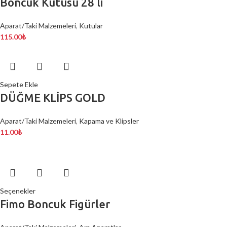
Boncuk Kutusu 28 li
Aparat/Taki Malzemeleri
,
Kutular
115.00
₺
Sepete Ekle
DÜĞME KLİPS GOLD
Aparat/Taki Malzemeleri
,
Kapama ve Klipsler
11.00
₺
Seçenekler
Fimo Boncuk Figürler