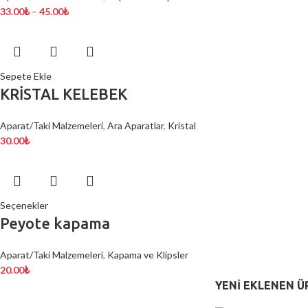
33.00
₺
–
45.00
₺
Sepete Ekle
KRİSTAL KELEBEK
Aparat/Taki Malzemeleri
,
Ara Aparatlar
,
Kristal
30.00
₺
Seçenekler
Peyote kapama
Aparat/Taki Malzemeleri
,
Kapama ve Klipsler
20.00
₺
YENI EKLENEN Ü