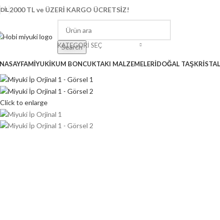
2000 TL ve ÜZERİ KARGO ÜCRETSİZ!
DIL
KATEGORI SEÇ
Search
NASAYFA
MİYUKİ
KUM BONCUK
TAKI MALZEMELERİ
DOĞAL TAŞ
KRİSTA
Click to enlarge