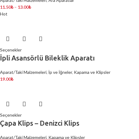
Aparat/Taki Malzemeleri
,
Ara Aparatlar
11.50
₺
–
13.00
₺
Hot
Seçenekler
İpli Asansörlü Bileklik Aparatı
Aparat/Taki Malzemeleri
,
İp ve İğneler
,
Kapama ve Klipsler
19.00
₺
Seçenekler
Çapa Klips – Denizci Klips
Aparat/Taki Malzemeleri
,
Kapama ve Klipsler