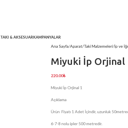
L
TAKI & AKSESUAR
KAMPANYALAR
Ana Sayfa
Aparat/Taki Malzemeleri
İp ve İğ
Miyuki İp Orjinal
220.00
₺
Miyuki İp Orjinal 1
Açıklama
Ürün Fiyatı 1 Adet İçindir, uzunluk 50metre
6-7-8 nolu ipler 500 metredir.