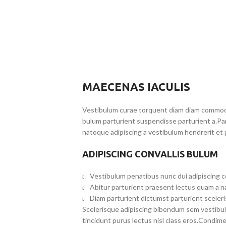
MAECENAS IACULIS
Vestibulum curae torquent diam diam commodo 
bulum parturient suspendisse parturient a.Par
natoque adipiscing a vestibulum hendrerit et
ADIPISCING CONVALLIS BULUM
Vestibulum penatibus nunc dui adipiscing c
Abitur parturient praesent lectus quam a n
Diam parturient dictumst parturient sceleri
Scelerisque adipiscing bibendum sem vestibulu
tincidunt purus lectus nisl class eros.Condim