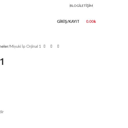
BLOG
İLETIŞIM
GIRIŞ/KAYIT
0.00
₺
neler
Miyuki İp Orjinal 1
 1
dir