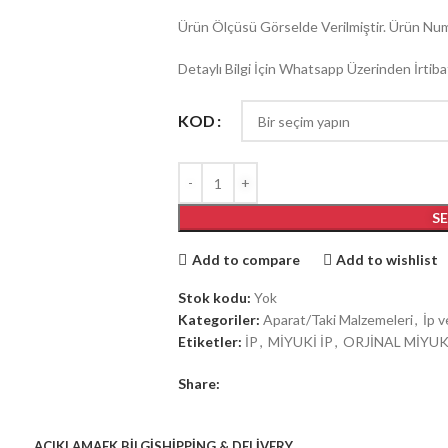
Ürün Ölçüsü Görselde Verilmiştir. Ürün Num
Detaylı Bilgi İçin Whatsapp Üzerinden İrtibat
KOD
S
Add to compare
Add to wishlist
Stok kodu:
Yok
Kategoriler:
Aparat/Taki Malzemeleri
,
İp v
Etiketler:
İP
,
MİYUKİ İP
,
ORJİNAL MİYUKİ
Share:
AÇIKLAMA
EK BILGI
SHIPPING & DELIVERY