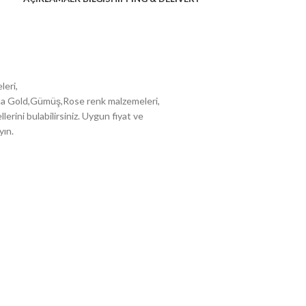
leri,
plama Gold,Gümüş,Rose renk malzemeleri,
erini bulabilirsiniz. Uygun fiyat ve
yın.