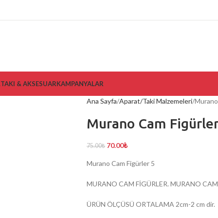
L
TAKI & AKSESUAR
KAMPANYALAR
Ana Sayfa
Aparat/Taki Malzemeleri
Murano 
Murano Cam Figürler
70.00
₺
75.00
₺
Murano Cam Figürler 5
MURANO CAM FİGÜRLER. MURANO CAMD
ÜRÜN ÖLÇÜSÜ ORTALAMA 2cm-2 cm dir.