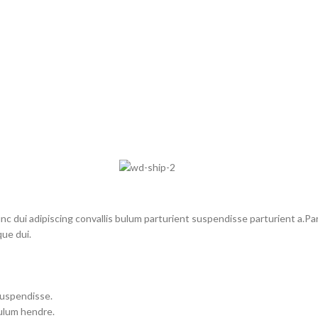
dui adipiscing convallis bulum parturient suspendisse parturient a.Part
ue dui.
suspendisse.
bulum hendre.