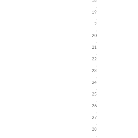
18
,
19
,
2
,
20
,
21
,
22
,
23
,
24
,
25
,
26
,
27
,
28
,