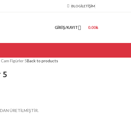
BLOG
İLETIŞIM
GIRIŞ/KAYIT
0.00
₺
Cam Figürler 5
Back to products
 5
AN ÜRETİLMİŞTİR.