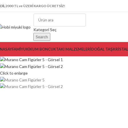
DIL
2000 TL ve ÜZERİ KARGO ÜCRETSİZ!
-7%
Kategori Seç
Search
NASAYFA
MİYUKİ
KUM BONCUK
TAKI MALZEMELERİ
DOĞAL TAŞ
KRİSTA
Click to enlarge