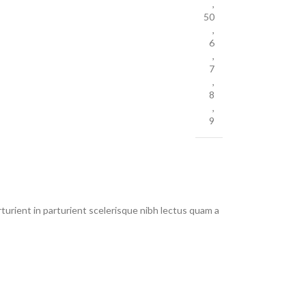
,
50
,
6
,
7
,
8
,
9
urient in parturient scelerisque nibh lectus quam a