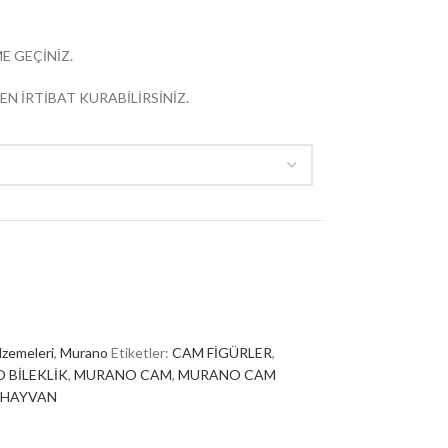
E GEÇİNİZ.
EN İRTİBAT KURABİLİRSİNİZ.
lzemeleri
,
Murano
Etiketler:
CAM FİGÜRLER
,
 BİLEKLİK
,
MURANO CAM
,
MURANO CAM
 HAYVAN