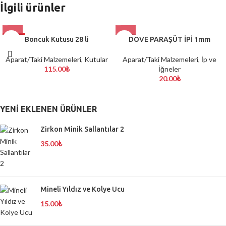
İlgili ürünler
HOT
Boncuk Kutusu 28 li
DOVE PARAŞÜT İPİ 1mm
Aparat/Taki Malzemeleri
,
Kutular
Aparat/Taki Malzemeleri
,
İp ve
115.00
₺
İğneler
20.00
₺
YENI EKLENEN ÜRÜNLER
Zirkon Minik Sallantılar 2
35.00
₺
Mineli Yıldız ve Kolye Ucu
15.00
₺