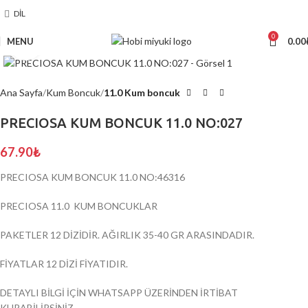
DIL
0
MENU
0.00
Click to enlarge
Ana Sayfa
Kum Boncuk
11.0 Kum boncuk
PRECIOSA KUM BONCUK 11.0 NO:027
67.90
₺
PRECIOSA KUM BONCUK 11.0 NO:46316
PRECIOSA 11.0 KUM BONCUKLAR
PAKETLER 12 DİZİDİR. AĞIRLIK 35-40 GR ARASINDADIR.
FİYATLAR 12 DİZİ FİYATIDIR.
DETAYLI BİLGİ İÇİN WHATSAPP ÜZERİNDEN İRTİBAT
KURABİLİRSİNİZ.