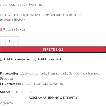
FİYATLAR 12 DİZİ FİYATIDIR.
DETAYLI BİLGİ İÇİN WHATSAPP ÜZERİNDEN İRTİBAT
KURABİLİRSİNİZ.
9 adet stokta
SEPETE EKLE
Add to compare
Add to wishlist
Kategoriler:
11.0 Kum boncuk
,
Kum Boncuk
,
Sarı- Kırmızı-Turuncu
Precıosa
Etiketler:
PRECIOSA 11.0 KUM BONCUK
Share:
AÇIKLAMA
SHIPPING & DELIVERY
Açıklama