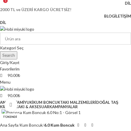
1
1
1
DIL
2000 TL ve ÜZERİ KARGO ÜCRETSİZ!
BLOG
İLETIŞIM
DIL
Kategori Seç
Search
Giriş/Kayıt
Favorilerim
90.00
₺
Menu
90.00
₺
ANASAYFA
MİYUKİ
KUM BONCUK
TAKI MALZEMELERİ
DOĞAL TAŞ
Click to enlarge
KRİSTAL
TAKI & AKSESUAR
KAMPANYALAR
TÜKENDİ
Ana Sayfa
Kum Boncuk
6.0 Kum Boncuk