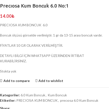
Precıosa Kum Boncuk 6.0 No:1
14.00
₺
PRECIOSA KUM BONCUK 6.0
Boncuk ölçüsü görselde verilmiştir. 1 gr da 13-15 arası boncuk vardır.
FİYATLAR 10 GR OLARAK VERİLMİŞTİR.
DETAYLI BİLGİ İÇİN WHATSAPP ÜZERİNDEN İRTİBAT
KURABİLİRSİNİZ.
Stokta yok
Add to compare
Add to wishlist
Kategoriler:
6.0 Kum Boncuk
,
Kum Boncuk
Etiketler:
PRECIOSA KUM BONCUK
,
precıosa 6.0 Kum Boncuk
Share: