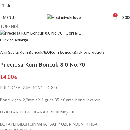
DIL
0
MENU
0.00
TÜKENDİ
Click to enlarge
Ana Sayfa
Kum Boncuk
8.0 Kum boncuk
Back to products
Precıosa Kum Boncuk 8.0 No:70
14.00
₺
PRECIOSA KUM BONCUK 8.0
Boncuk çapı 2,9mm dir. 1 gr da 35-40 arası boncuk vardır.
FİYATLAR 10 GR OLARAK VERİLMİŞTİR.
DETAYLI BİLGİ İÇİN WHATSAPP ÜZERİNDEN İRTİBAT