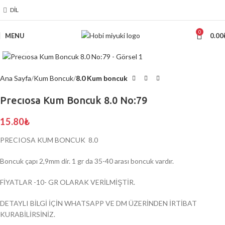
DIL
0
MENU
0.00
Click to enlarge
Ana Sayfa
Kum Boncuk
8.0 Kum boncuk
Precıosa Kum Boncuk 8.0 No:79
15.80
₺
PRECIOSA KUM BONCUK 8.0
Boncuk çapı 2,9mm dir. 1 gr da 35-40 arası boncuk vardır.
FİYATLAR -10- GR OLARAK VERİLMİŞTİR.
DETAYLI BİLGİ İÇİN WHATSAPP VE DM ÜZERİNDEN İRTİBAT
KURABİLİRSİNİZ.