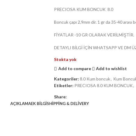
PRECIOSA KUM BONCUK 8.0
Boncuk çapı 2,9mm dir. 1 gr da 35-40 arası b
FİYATLAR -10 GR OLARAK VERİLMİŞTİR.
DETAYLI BİLGİ İÇİN WHATSAPP VE DM Ü
Stokta yok
Add to compare
Add to wishlist
Kategoriler:
8.0 Kum boncuk
,
Kum Boncu
Etiketler:
PRECIOSA 8.0 KUM BONCUK
,
Share:
AÇIKLAMA
EK BILGI
SHIPPING & DELIVERY