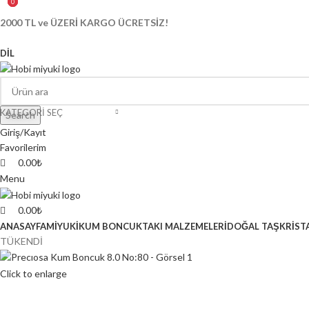
0
0
0
2000 TL ve ÜZERİ KARGO ÜCRETSİZ!
DIL
KATEGORI SEÇ
Search
Giriş/Kayıt
Favorilerim
0.00
₺
Menu
0.00
₺
ANASAYFA
MİYUKİ
KUM BONCUK
TAKI MALZEMELERİ
DOĞAL TAŞ
KRİST
TÜKENDİ
Click to enlarge