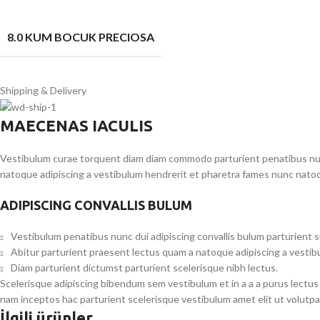
8.0 KUM BOCUK PRECIOSA
Shipping & Delivery
MAECENAS IACULIS
Vestibulum curae torquent diam diam commodo parturient penatibus nunc 
natoque adipiscing a vestibulum hendrerit et pharetra fames nunc natoq
ADIPISCING CONVALLIS BULUM
Vestibulum penatibus nunc dui adipiscing convallis bulum parturient 
Abitur parturient praesent lectus quam a natoque adipiscing a vesti
Diam parturient dictumst parturient scelerisque nibh lectus.
Scelerisque adipiscing bibendum sem vestibulum et in a a a purus lectus
nam inceptos hac parturient scelerisque vestibulum amet elit ut volutpa
İlgili ürünler