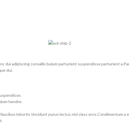
dui adipiscing convallis bulum parturient suspendisse parturient a.Part
ue dui.
suspendisse.
bulum hendre.
 faucibus lobortis tincidunt purus lectus nisl class eros.Condimentum a
t.