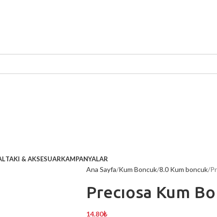
AL
TAKI & AKSESUAR
KAMPANYALAR
Ana Sayfa
Kum Boncuk
8.0 Kum boncuk
Pr
Precıosa Kum Bo
14.80
₺