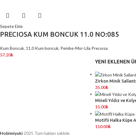
Sepete Ekle
PRECIOSA KUM BONCUK 11.0 NO:085
Kum Boncuk
,
11.0 Kum boncuk
,
Pembe-Mor-Lila Precıosa
57.20
₺
YENI EKLENEN Ü
Zirkon Minik Sallantı
35.00
₺
Mineli Yıldız ve Koly
15.00
₺
Motifli Halka Küpe 
110.00
₺
Hobimiyuki
2025 Tüm hakları saklıdır.