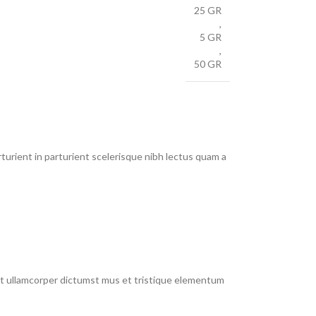
25 GR
,
5 GR
,
50 GR
urient in parturient scelerisque nibh lectus quam a
 et ullamcorper dictumst mus et tristique elementum