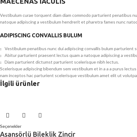
MAECENAS IACULIS
Vestibulum curae torquent diam diam commodo parturient penatibus nunc 
natoque adipiscing a vestibulum hendrerit et pharetra fames nunc natoq
ADIPISCING CONVALLIS BULUM
Vestibulum penatibus nunc dui adipiscing convallis bulum parturient 
Abitur parturient praesent lectus quam a natoque adipiscing a vesti
Diam parturient dictumst parturient scelerisque nibh lectus.
Scelerisque adipiscing bibendum sem vestibulum et in a a a purus lectus
nam inceptos hac parturient scelerisque vestibulum amet elit ut volutpa
İlgili ürünler
Seçenekler
Asansörlü Bileklik Zincir