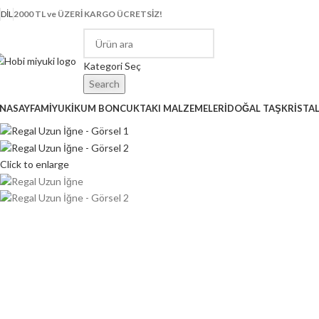
DIL
2000 TL ve ÜZERİ KARGO ÜCRETSİZ!
Kategori Seç
Search
NASAYFA
MİYUKİ
KUM BONCUK
TAKI MALZEMELERİ
DOĞAL TAŞ
KRİSTA
Click to enlarge