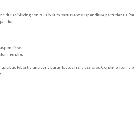
dui adipiscing convallis bulum parturient suspendisse parturient a.Part
ue dui.
suspendisse.
bulum hendre.
 faucibus lobortis tincidunt purus lectus nisl class eros.Condimentum a
t.