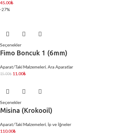
45.00
₺
-27%
Seçenekler
Fimo Boncuk 1 (6mm)
Aparat/Taki Malzemeleri
,
Ara Aparatlar
11.00
₺
15.00
₺
Seçenekler
Misina (Krokooil)
Aparat/Taki Malzemeleri
,
İp ve İğneler
110.00
₺