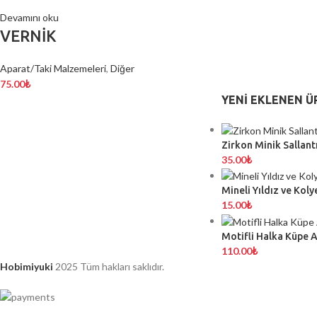
Devamını oku
VERNİK
Aparat/Taki Malzemeleri
,
Diğer
75.00
₺
YENI EKLENEN Ü
Zirkon Minik Sallantı
35.00
₺
Mineli Yıldız ve Koly
15.00
₺
Motifli Halka Küpe 
110.00
₺
Hobimiyuki
2025 Tüm hakları saklıdır.