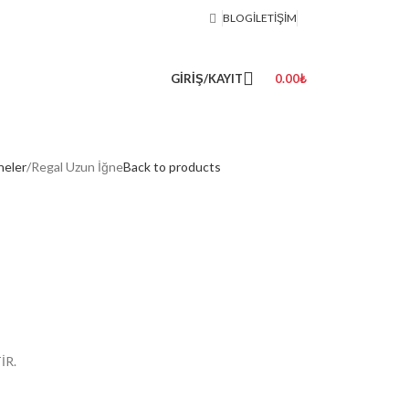
BLOG
İLETIŞIM
GIRIŞ/KAYIT
0.00
₺
neler
Regal Uzun İğne
Back to products
İR.