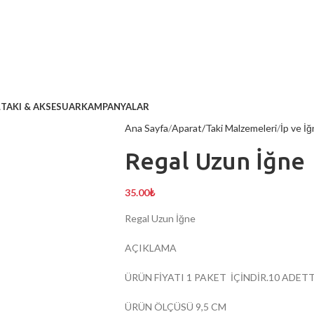
L
TAKI & AKSESUAR
KAMPANYALAR
Ana Sayfa
Aparat/Taki Malzemeleri
İp ve İğ
Regal Uzun İğne
35.00
₺
Regal Uzun İğne
AÇIKLAMA
ÜRÜN FİYATI 1 PAKET İÇİNDİR.10 ADETT
ÜRÜN ÖLÇÜSÜ 9,5 CM