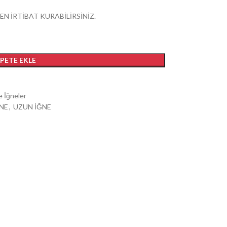
EN İRTİBAT KURABİLİRSİNİZ.
EPETE EKLE
e İğneler
NE
,
UZUN İĞNE