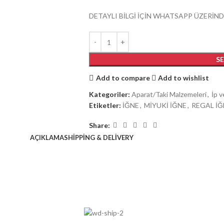
DETAYLI BİLGİ İÇİN WHATSAPP ÜZERİND
S
Add to compare
Add to wishlist
Kategoriler:
Aparat/Taki Malzemeleri
,
İp v
Etiketler:
İĞNE
,
MİYUKİ İĞNE
,
REGAL İĞ
Share:
AÇIKLAMA
SHIPPING & DELIVERY