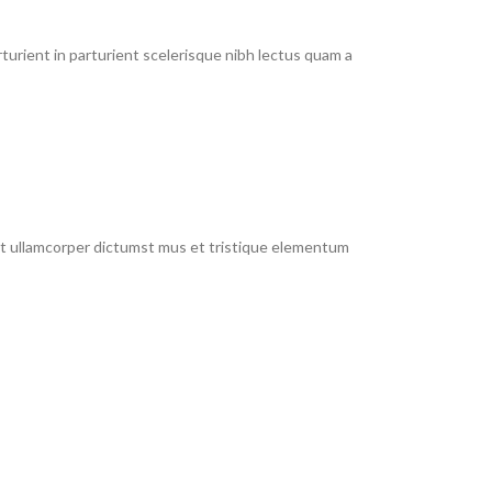
urient in parturient scelerisque nibh lectus quam a
 et ullamcorper dictumst mus et tristique elementum