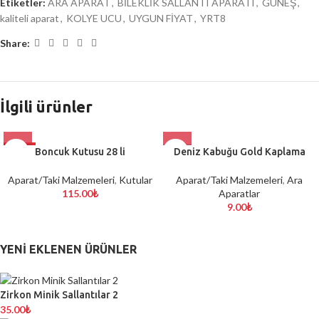
Etiketler:
ARA APARAT
,
BİLEKLİK SALLANTI APARATI
,
GÜNEŞ
,
kaliteli aparat
,
KOLYE UCU
,
UYGUN FİYAT
,
YRT8
Share:
İlgili ürünler
HOT
Boncuk Kutusu 28 li
Deniz Kabuğu Gold Kaplama
Aparat/Taki Malzemeleri
,
Kutular
Aparat/Taki Malzemeleri
,
Ara
115.00
₺
Aparatlar
9.00
₺
YENI EKLENEN ÜRÜNLER
Zirkon Minik Sallantılar 2
35.00
₺