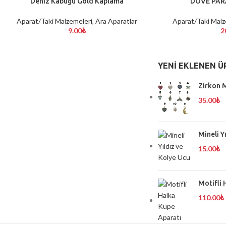
Deniz Kabuğu Gold Kaplama
DOVE PAR
SEPETE EKLE
SEÇENEKLER
Aparat/Taki Malzemeleri
,
Ara Aparatlar
Aparat/Taki Malz
9.00
₺
2
YENI EKLENEN Ü
Zirkon M
35.00
₺
Mineli Y
15.00
₺
Motifli 
110.00
₺