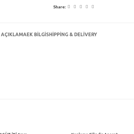
Share:
AÇIKLAMA
EK BILGI
SHIPPING & DELIVERY