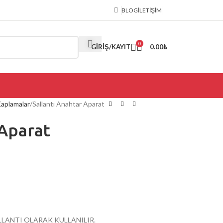
BLOG
İLETIŞIM
0
GIRIŞ/KAYIT
0.00
₺
Kaplamalar
Sallantı Anahtar Aparat
 Aparat
LLANTI OLARAK KULLANILIR.