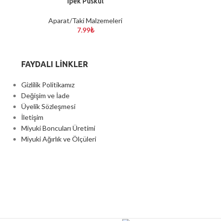
İpek Püskül
Lasti
SEÇENEKLER
SEÇENEKLER
Aparat/Taki Malzemeleri
Aparat/Taki M
7.99
₺
FAYDALI LİNKLER
Gizlilik Politikamız
Değişim ve İade
Üyelik Sözleşmesi
İletişim
Miyuki Boncuları Üretimi
Miyuki Ağırlık ve Ölçüleri