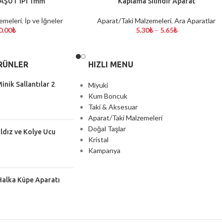
AŞÜT İPİ 1mm
Kaplama Silindir Aparat
SEÇENEKLER
emeleri
,
İp ve İğneler
Aparat/Taki Malzemeleri
,
Ara Aparatlar
0.00
₺
5.30
₺
–
5.65
₺
RÜNLER
HIZLI MENU
inik Sallantılar 2
Miyuki
Kum Boncuk
Taki & Aksesuar
Aparat/Taki Malzemeleri
Doğal Taşlar
ıldız ve Kolye Ucu
Kristal
Kampanya
Halka Küpe Aparatı