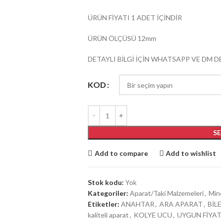
ÜRÜN FİYATI 1 ADET İÇİNDİR
ÜRÜN ÖLÇÜSÜ 12mm
DETAYLI BİLGİ İÇİN WHATSAPP VE DM DE
KOD
S
Add to compare
Add to wishlist
Stok kodu:
Yok
Kategoriler:
Aparat/Taki Malzemeleri
,
Min
Etiketler:
ANAHTAR
,
ARA APARAT
,
BİL
kaliteli aparat
,
KOLYE UCU
,
UYGUN FİYA