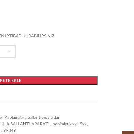
N İRTİBAT KURABİLİRSİNİZ.
EPETE EKLE
eli Kaplamalar
,
Sallantı Aparatlar
EKLİK SALLANTI APARATI
,
hobimiyukixx1.5xx
,
T
,
YR349