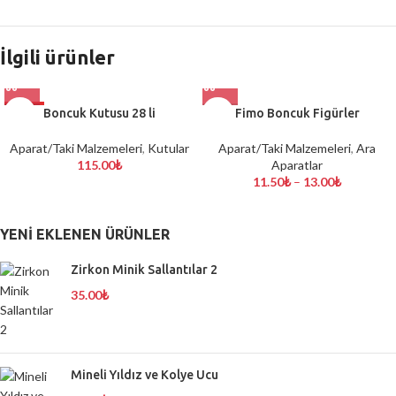
İlgili ürünler
HOT
Boncuk Kutusu 28 li
Fimo Boncuk Figürler
Aparat/Taki Malzemeleri
,
Kutular
Aparat/Taki Malzemeleri
,
Ara
115.00
₺
Aparatlar
11.50
₺
–
13.00
₺
YENI EKLENEN ÜRÜNLER
Zirkon Minik Sallantılar 2
35.00
₺
Mineli Yıldız ve Kolye Ucu