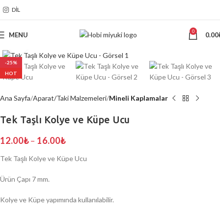
DIL
0
MENU
0.00
Click to enlarge
-25%
HOT
Ana Sayfa
Aparat/Taki Malzemeleri
Mineli Kaplamalar
Tek Taşlı Kolye ve Küpe Ucu
12.00
₺
–
16.00
₺
Tek Taşlı Kolye ve Küpe Ucu
Ürün Çapı 7 mm.
Kolye ve Küpe yapımında kullanılabilir.