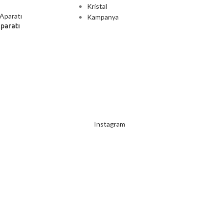
Kristal
Kampanya
Aparatı
2000 TL ÜZERİ ÜCRETSİZ KARGO
Instagram