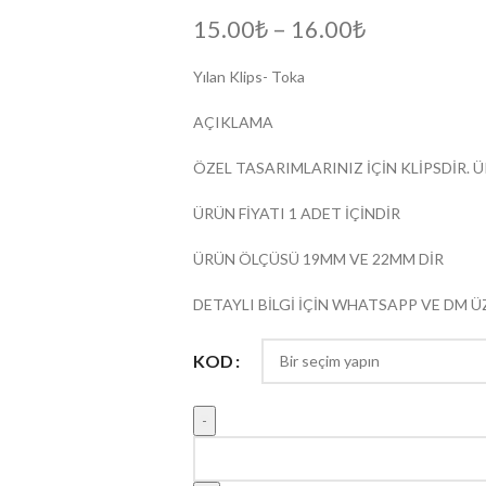
15.00
₺
–
16.00
₺
Yılan Klips- Toka
AÇIKLAMA
ÖZEL TASARIMLARINIZ İÇİN KLİPSDİR.
ÜRÜN FİYATI 1 ADET İÇİNDİR
ÜRÜN ÖLÇÜSÜ 19MM VE 22MM DİR
DETAYLI BİLGİ İÇİN WHATSAPP VE DM Ü
KOD