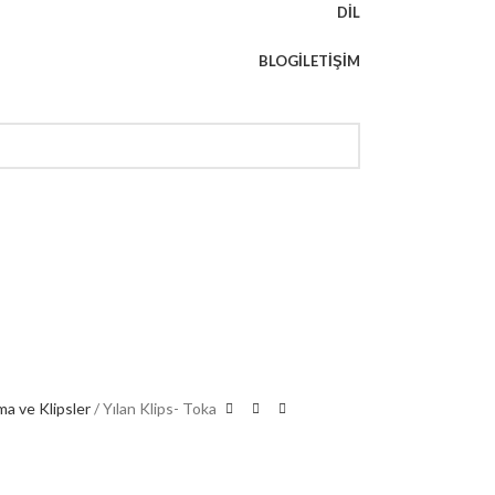
DIL
BLOG
İLETIŞIM
a ve Klipsler
Yılan Klips- Toka