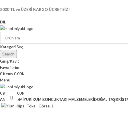
2000 TL ve ÜZERİ KARGO ÜCRETSİZ!
DIL
Kategori Seç
Search
Giriş/Kayıt
Favorilerim
0
items
0.00
₺
Menu
0
items
0.00
₺
Click to enlarge
ANASAYFA
MİYUKİ
KUM BONCUK
TAKI MALZEMELERİ
DOĞAL TAŞ
KRİST