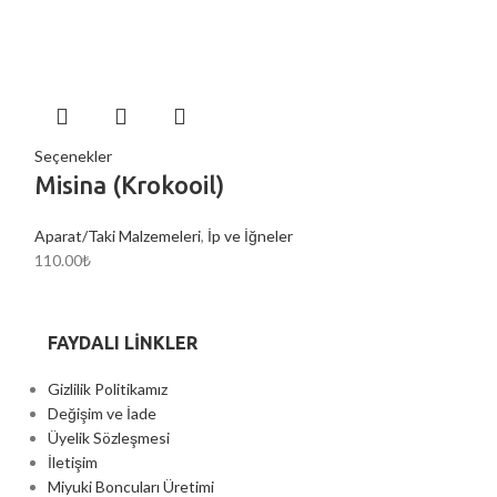
-8%
Seçenekler
Misina (Krokooil)
Seçenekler
Nylbond Mi
Aparat/Taki Malzemeleri
,
İp ve İğneler
110.00
₺
Aparat/Taki Malze
65.00
₺
60.00
₺
FAYDALI LİNKLER
Gizlilik Politikamız
Değişim ve İade
Üyelik Sözleşmesi
İletişim
Miyuki Boncuları Üretimi