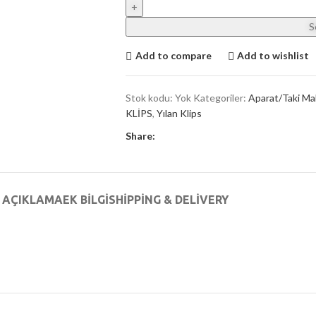
S
Add to compare
Add to wishlist
Stok kodu:
Yok
Kategoriler:
Aparat/Taki Ma
KLİPS
,
Yılan Klips
Share:
AÇIKLAMA
EK BILGI
SHIPPING & DELIVERY