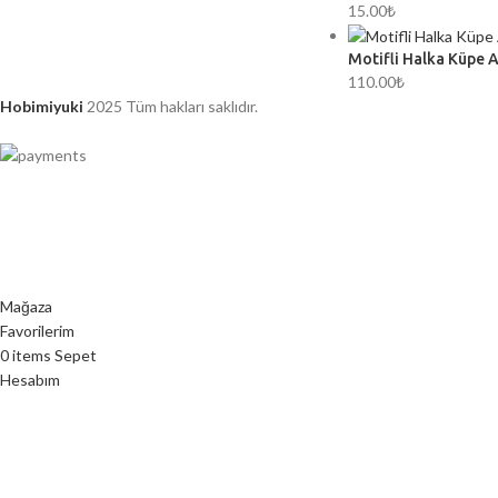
15.00
₺
Motifli Halka Küpe 
110.00
₺
Hobimiyuki
2025 Tüm hakları saklıdır.
Mağaza
Favorilerim
0
items
Sepet
Hesabım