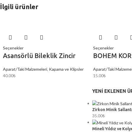
İlgili ürünler
Seçenekler
Seçenekler
Asansörlü Bileklik Zincir
BOHEM KO
Aparat/Taki Malzemeleri
,
Kapama ve Klipsler
Aparat/Taki Malzemel
40.00
₺
15.00
₺
YENI EKLENEN Ü
Zirkon Minik Sallantı
35.00
₺
Mineli Yıldız ve Koly