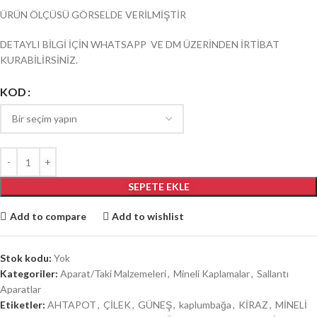
ÜRÜN ÖLÇÜSÜ GÖRSELDE VERİLMİŞTİR
DETAYLI BİLGİ İÇİN WHATSAPP VE DM ÜZERİNDEN İRTİBAT
KURABİLİRSİNİZ.
KOD
SEPETE EKLE
Add to compare
Add to wishlist
Stok kodu:
Yok
Kategoriler:
Aparat/Taki Malzemeleri
,
Mineli Kaplamalar
,
Sallantı
Aparatlar
Etiketler:
AHTAPOT
,
ÇİLEK
,
GÜNEŞ
,
kaplumbağa
,
KİRAZ
,
MİNELİ