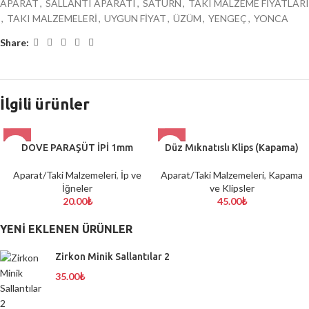
APARAT
,
SALLANTI APARATI
,
SATÜRN
,
TAKI MALZEME FİYATLARI
,
TAKI MALZEMELERİ
,
UYGUN FİYAT
,
ÜZÜM
,
YENGEÇ
,
YONCA
Share:
İlgili ürünler
DOVE PARAŞÜT İPİ 1mm
Düz Mıknatıslı Klips (Kapama)
Aparat/Taki Malzemeleri
,
İp ve
Aparat/Taki Malzemeleri
,
Kapama
İğneler
ve Klipsler
20.00
₺
45.00
₺
YENI EKLENEN ÜRÜNLER
Zirkon Minik Sallantılar 2
35.00
₺