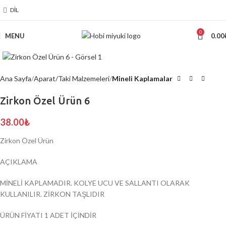
DIL
0
MENU
0.00
Click to enlarge
Ana Sayfa
Aparat/Taki Malzemeleri
Mineli Kaplamalar
Zirkon Özel Ürün 6
38.00
₺
Zirkon Özel Ürün
AÇIKLAMA
MİNELİ KAPLAMADIR. KOLYE UCU VE SALLANTI OLARAK
KULLANILIR. ZİRKON TAŞLIDIR
ÜRÜN FİYATI 1 ADET İÇİNDİR