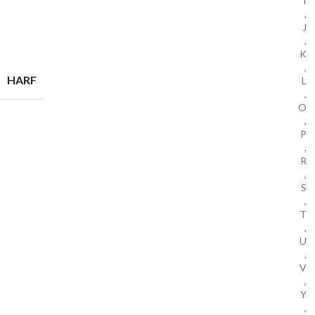
I
,
J
,
K
,
HARF
L
,
O
,
P
,
R
,
S
,
T
,
U
,
V
,
Y
,