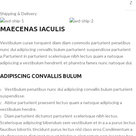
Z
Shipping & Delivery
MAECENAS IACULIS
Vestibulum curae torquent diam diam commodo parturient penatibus
nunc dui adipiscing convallis bulum parturient suspendisse parturient
a.Parturient in parturient scelerisque nibh lectus quam a natoque
adipiscing a vestibulum hendrerit et pharetra fames nunc natoque dui.
ADIPISCING CONVALLIS BULUM
Vestibulum penatibus nunc dui adipiscing convallis bulum parturient
suspendisse.
Abitur parturient praesent lectus quam a natoque adipiscing a
vestibulum hendre.
Diam parturient dictumst parturient scelerisque nibh lectus.
Scelerisque adipiscing bibendum sem vestibulum et in a a a purus lectus
faucibus lobortis tincidunt purus lectus nisl class eros.Condimentum a
et ullamcorper dictumst mus et tristique elementum nam inceptos hac