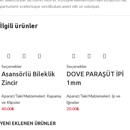
parturient scelerisque vestibulum amet elit ut volutpat.
İlgili ürünler
Seçenekler
Seçenekler
Asansörlü Bileklik
DOVE PARAŞÜT İPİ
Zincir
1mm
Aparat/Taki Malzemeleri
,
Kapama
Aparat/Taki Malzemeleri
,
İp ve
ve Klipsler
İğneler
40.00
₺
20.00
₺
YENI EKLENEN ÜRÜNLER