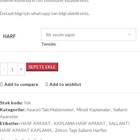
ödeme kısmında ki not bölümüne yazabilirsiniz.
Detaylı bilgi için whatsapp tan bilgi alabilirsiniz..
HARF
Temizle
SEPETE EKLE
Add to compare
Add to wishlist
Stok kodu:
Yok
Kategoriler:
Aparat/Taki Malzemeleri
,
Mineli Kaplamalar
,
Sallantı
Aparatlar
Etiketler:
HARF APARAT
,
KAPLAMA HARF APARAT
,
SALLANTI
HARF APARAT KAPLAMA
,
Zirkon Taşlı Sallantı Harfler