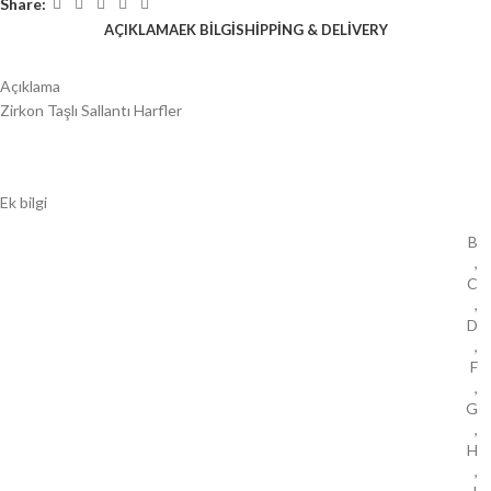
Share:
AÇIKLAMA
EK BILGI
SHIPPING & DELIVERY
Açıklama
Zirkon Taşlı Sallantı Harfler
Ek bilgi
B
,
C
,
D
,
F
,
G
,
H
,