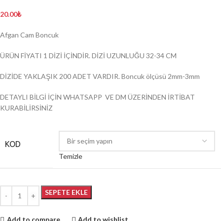
20.00
₺
Afgan Cam Boncuk
ÜRÜN FİYATI 1 DİZİ İÇİNDİR. DİZİ UZUNLUĞU 32-34 CM
DİZİDE YAKLAŞIK 200 ADET VARDIR. Boncuk ölçüsü 2mm-3mm
DETAYLI BİLGİ İÇİN WHATSAPP VE DM ÜZERİNDEN İRTİBAT
KURABİLİRSİNİZ
KOD
Temizle
SEPETE EKLE
Add to compare
Add to wishlist