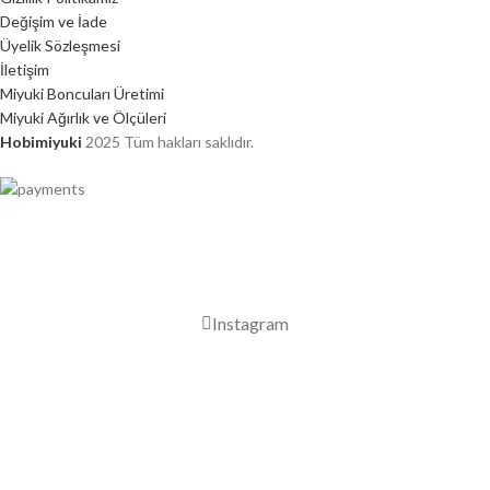
Değişim ve İade
Üyelik Sözleşmesi
İletişim
Miyuki Boncuları Üretimi
Miyuki Ağırlık ve Ölçüleri
Hobimiyuki
2025 Tüm hakları saklıdır.
2000 TL ÜZERİ ÜCRETSİZ KARGO
Instagram
Mağaza
Favorilerim
0
Sepet