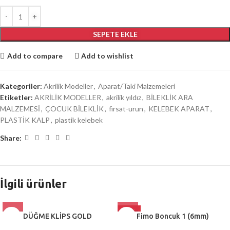
SEPETE EKLE
Add to compare
Add to wishlist
Kategoriler:
Akrilik Modeller
,
Aparat/Taki Malzemeleri
Etiketler:
AKRİLİK MODELLER
,
akrilik yıldız
,
BİLEKLİK ARA
MALZEMESİ
,
ÇOCUK BİLEKLİK
,
firsat-urun
,
KELEBEK APARAT
,
PLASTİK KALP
,
plastik kelebek
Share:
İlgili ürünler
-27%
DÜĞME KLİPS GOLD
Fimo Boncuk 1 (6mm)