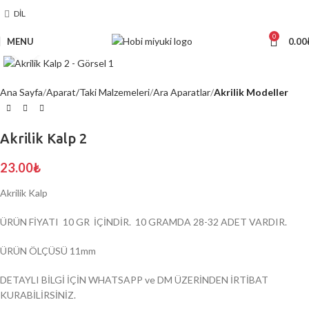
DIL
0
MENU
0.00
Click to enlarge
Ana Sayfa
Aparat/Taki Malzemeleri
Ara Aparatlar
Akrilik Modeller
Akrilik Kalp 2
23.00
₺
Akrilik Kalp
ÜRÜN FİYATI 10 GR İÇİNDİR. 10 GRAMDA 28-32 ADET VARDIR.
ÜRÜN ÖLÇÜSÜ 11mm
DETAYLI BİLGİ İÇİN WHATSAPP ve DM ÜZERİNDEN İRTİBAT
KURABİLİRSİNİZ.