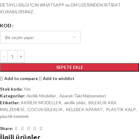
DETAYLI BİLGİ İÇİN WHATSAPP ve DM ÜZERİNDEN İRTİBAT
KURABİLİRSİNİZ.
KOD
SEPETE EKLE
Add to compare
Add to wishlist
Stok kodu:
Yok
Kategoriler:
Akrilik Modeller
,
Aparat/Taki Malzemeleri
Etiketler:
AKRİLİK MODELLER
,
akrilik yıldız
,
BİLEKLİK ARA
MALZEMESİ
,
ÇOCUK BİLEKLİK
,
KELEBEK APARAT
,
PLASTİK KALP
,
plastik kelebek
Share:
İlgili ürünler