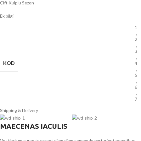
Çift Kulplu Sezon
Ek bilgi
1
,
2
,
3
,
KOD
4
,
5
,
6
,
7
Shipping & Delivery
MAECENAS IACULIS
Vestibulum curae torquent diam diam commodo parturient penatibus