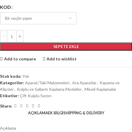
KOD
SEPETE EKLE
Add to compare
Add to wishlist
Stok kodu:
Yok
Kategoriler:
Aparat/Taki Malzemeleri
,
Ara Aparatlar
,
Kapama ve
Klipsler
,
Kulplu ve Sallantı Kaplama Modeller
,
Mineli Kaplamalar
Etiketler:
Çift Kulplu Sezon
Share:
AÇIKLAMA
EK BILGI
SHIPPING & DELIVERY
Açıklama