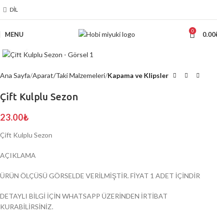
DIL
0
MENU
0.00
Click to enlarge
Ana Sayfa
Aparat/Taki Malzemeleri
Kapama ve Klipsler
Çift Kulplu Sezon
23.00
₺
Çift Kulplu Sezon
AÇIKLAMA
ÜRÜN ÖLÇÜSÜ GÖRSELDE VERİLMİŞTİR. FİYAT 1 ADET İÇİNDİR
DETAYLI BİLGİ İÇİN WHATSAPP ÜZERİNDEN İRTİBAT
KURABİLİRSİNİZ.