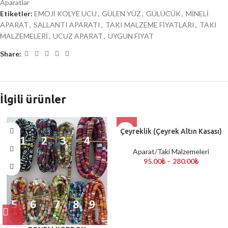
Aparatlar
Etiketler:
EMOJİ KOLYE UCU
,
GÜLEN YÜZ
,
GÜLÜCÜK
,
MİNELİ
APARAT
,
SALLANTI APARATI
,
TAKI MALZEME FİYATLARI
,
TAKI
MALZEMELERİ
,
UCUZ APARAT
,
UYGUN FİYAT
Share:
İlgili ürünler
Çeyreklik (Çeyrek Altın Kasası)
Aparat/Taki Malzemeleri
95.00
₺
–
280.00
₺