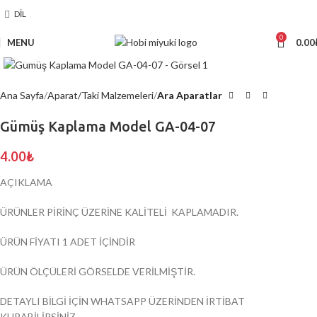
DIL
0
MENU
0.00
Click to enlarge
Ana Sayfa
Aparat/Taki Malzemeleri
Ara Aparatlar
Gümüş Kaplama Model GA-04-07
4.00
₺
AÇIKLAMA
ÜRÜNLER PİRİNÇ ÜZERİNE KALİTELİ KAPLAMADIR.
ÜRÜN FİYATI 1 ADET İÇİNDİR
ÜRÜN ÖLÇÜLERİ GÖRSELDE VERİLMİŞTİR.
DETAYLI BİLGİ İÇİN WHATSAPP ÜZERİNDEN İRTİBAT
KURABİLİRSİNİZ.