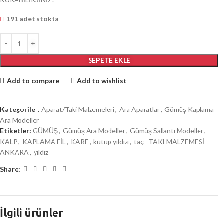
191 adet stokta
SEPETE EKLE
Add to compare
Add to wishlist
Kategoriler:
Aparat/Taki Malzemeleri
,
Ara Aparatlar
,
Gümüş Kaplama
Ara Modeller
Etiketler:
GÜMÜŞ
,
Gümüş Ara Modeller
,
Gümüş Sallantı Modeller
,
KALP
,
KAPLAMA FİL
,
KARE
,
kutup yıldızı
,
taç
,
TAKI MALZEMESİ
ANKARA
,
yıldız
Share:
İlgili ürünler