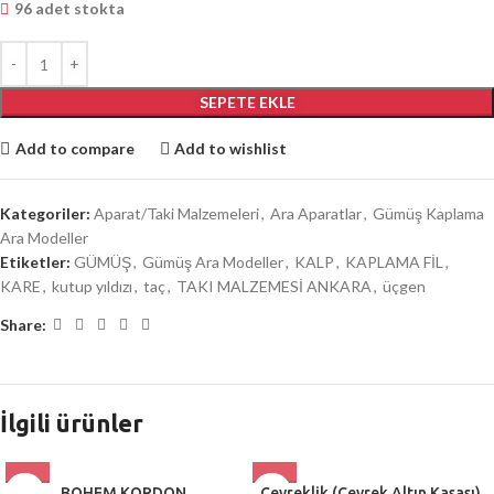
96 adet stokta
SEPETE EKLE
Add to compare
Add to wishlist
Kategoriler:
Aparat/Taki Malzemeleri
,
Ara Aparatlar
,
Gümüş Kaplama
Ara Modeller
Etiketler:
GÜMÜŞ
,
Gümüş Ara Modeller
,
KALP
,
KAPLAMA FİL
,
KARE
,
kutup yıldızı
,
taç
,
TAKI MALZEMESİ ANKARA
,
üçgen
Share:
İlgili ürünler
BOHEM KORDON
Çeyreklik (Çeyrek Altın Kasası)