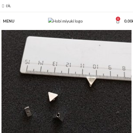
DIL
0
MENU
0.00