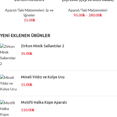
Aparat/Taki Malzemeleri
,
İp ve
Aparat/Taki Malzemeleri
İğneler
95.00
₺
–
280.00
₺
15.00
₺
YENI EKLENEN ÜRÜNLER
Zirkon Minik Sallantılar 2
35.00
₺
Mineli Yıldız ve Kolye Ucu
15.00
₺
Motifli Halka Küpe Aparatı
110.00
₺