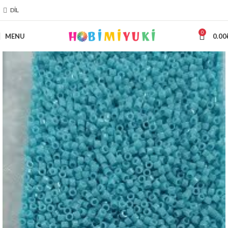
DIL
0
MENU
0.00