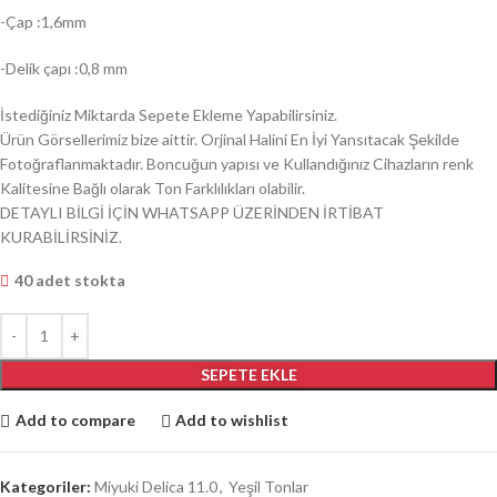
-Çap :1,6mm
-Delik çapı :0,8 mm
İstediğiniz Miktarda Sepete Ekleme Yapabilirsiniz.
Ürün Görsellerimiz bize aittir. Orjinal Halini En İyi Yansıtacak Şekilde
Fotoğraflanmaktadır. Boncuğun yapısı ve Kullandığınız Cihazların renk
Kalitesine Bağlı olarak Ton Farklılıkları olabilir.
DETAYLI BİLGİ İÇİN WHATSAPP ÜZERİNDEN İRTİBAT
KURABİLİRSİNİZ.
40 adet stokta
SEPETE EKLE
Add to compare
Add to wishlist
Kategoriler:
Miyuki Delica 11.0
,
Yeşil Tonlar