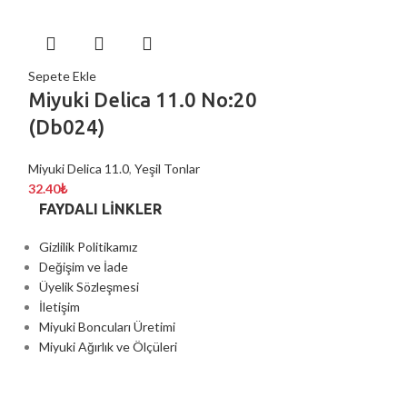
Sepete Ekle
Sepete Ekle
Miyuki Delica 11.0 No:20
Miyuki Del
(Db024)
(Db792)
Miyuki Delica 11.0
,
Yeşil Tonlar
Mavi Tonlar
,
Miyuk
32.40
₺
21.00
₺
FAYDALI LİNKLER
Gizlilik Politikamız
Değişim ve İade
Üyelik Sözleşmesi
İletişim
Miyuki Boncuları Üretimi
Miyuki Ağırlık ve Ölçüleri