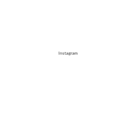
2000 TL ÜZERİ ÜCRETSİZ KARGO
Instagram