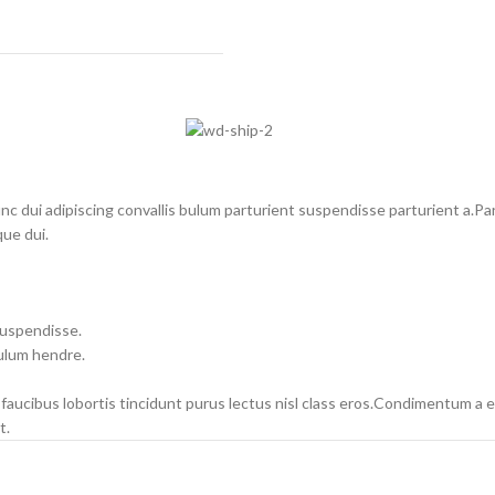
dui adipiscing convallis bulum parturient suspendisse parturient a.Part
ue dui.
suspendisse.
bulum hendre.
 faucibus lobortis tincidunt purus lectus nisl class eros.Condimentum a
t.