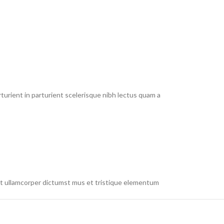
urient in parturient scelerisque nibh lectus quam a
 et ullamcorper dictumst mus et tristique elementum