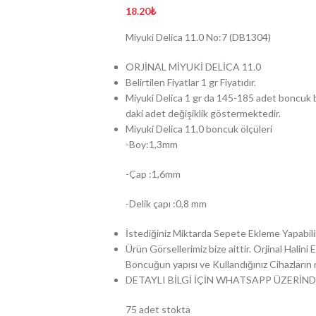
18.20
₺
Miyuki Delica 11.0 No:7 (DB1304)
ORJİNAL MİYUKİ DELİCA 11.0
Belirtilen Fiyatlar 1 gr Fiyatıdır.
Miyuki Delica 1 gr da 145-185 adet boncuk b
daki adet değişiklik göstermektedir.
Miyuki Delica 11.0 boncuk ölçüleri
-Boy:1,3mm
-Çap :1,6mm
-Delik çapı :0,8 mm
İstediğiniz Miktarda Sepete Ekleme Yapabilir
Ürün Görsellerimiz bize aittir. Orjinal Halin
Boncuğun yapısı ve Kullandığınız Cihazların ren
DETAYLI BİLGİ İÇİN WHATSAPP ÜZERİND
75 adet stokta