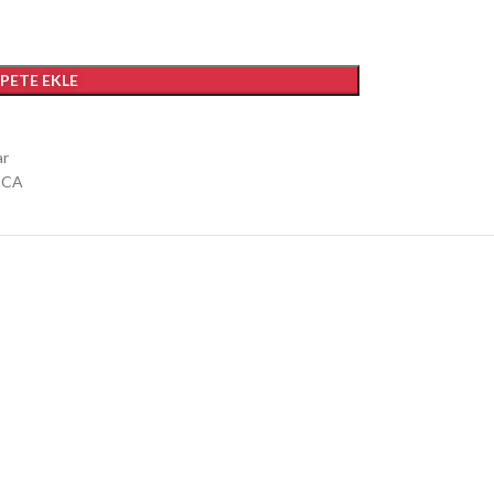
EPETE EKLE
ar
İCA