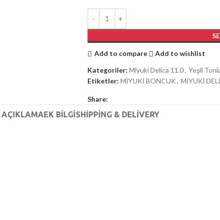
S
Add to compare
Add to wishlist
Kategoriler:
Miyuki Delica 11.0
,
Yeşil Tonl
Etiketler:
MİYUKİ BONCUK
,
MİYUKİ DEL
Share:
AÇIKLAMA
EK BILGI
SHIPPING & DELIVERY