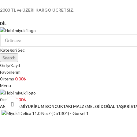
2000 TL ve ÜZERİ KARGO ÜCRETSİZ!
DIL
Kategori Seç
Search
Giriş/Kayıt
Favorilerim
0
items
0.00
₺
Menu
0
items
0.00
₺
Click to enlarge
ANASAYFA
MİYUKİ
KUM BONCUK
TAKI MALZEMELERİ
DOĞAL TAŞ
KRİST