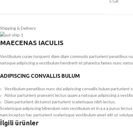
5 GR
Shipping & Delivery
MAECENAS IACULIS
Vestibulum curae torquent diam diam commodo parturient penatibus nunc 
natoque adipiscing a vestibulum hendrerit et pharetra fames nunc natoq
ADIPISCING CONVALLIS BULUM
Vestibulum penatibus nunc dui adipiscing convallis bulum parturient 
Abitur parturient praesent lectus quam a natoque adipiscing a vesti
Diam parturient dictumst parturient scelerisque nibh lectus.
Scelerisque adipiscing bibendum sem vestibulum et in a a a purus lectus
nam inceptos hac parturient scelerisque vestibulum amet elit ut volutpa
İlgili ürünler