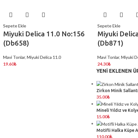
Sepete Ekle
Sepete Ekle
Miyuki Delica 11.0 No:156
Miyuki Delic
(Db658)
(Db871)
Mavi Tonlar
,
Miyuki Delica 11.0
Mavi Tonlar
,
Miyuki De
19.60
₺
24.30
₺
YENI EKLENEN Ü
Zirkon Minik Sallantı
35.00
₺
Mineli Yıldız ve Koly
15.00
₺
Motifli Halka Küpe 
110.00
₺