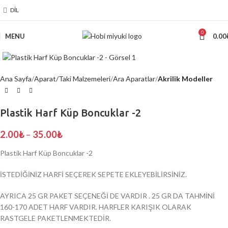
DIL
0
MENU
0.00
Click to enlarge
Ana Sayfa
Aparat/Taki Malzemeleri
Ara Aparatlar
Akrilik Modeller
Plastik Harf Küp Boncuklar -2
2.00
₺
–
35.00
₺
Plastik Harf Küp Boncuklar -2
İSTEDİĞİNİZ HARFİ SEÇEREK SEPETE EKLEYEBİLİRSİNİZ.
AYRICA 25 GR PAKET SEÇENEĞİ DE VARDIR . 25 GR DA TAHMİNİ
160-170 ADET HARF VARDIR. HARFLER KARIŞIK OLARAK
RASTGELE PAKETLENMEKTEDİR.