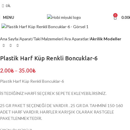
DIL
0
MENU
0.00
Click to enlarge
Ana Sayfa
Aparat/Taki Malzemeleri
Ara Aparatlar
Akrilik Modeller
Plastik Harf Küp Renkli Boncuklar-6
2.00
₺
–
35.00
₺
Plastik Harf Küp Renkli Boncuklar-6
İSTEDİĞİNİZ HARFİ SEÇEREK SEPETE EKLEYEBİLİRSİNİZ.
25 GR PAKET SEÇENEĞİ DE VARDIR . 25 GR DA TAHMİNİ 150-160
ADET HARF VARDIR. HARFLER KARIŞIK OLARAK RASTGELE
PAKETLENMEKTEDİR.