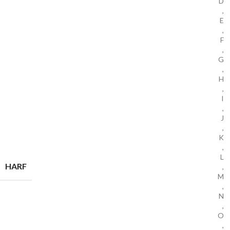
D
,
E
,
F
,
G
,
H
,
I
,
J
,
K
,
L
HARF
,
M
,
N
,
O
,