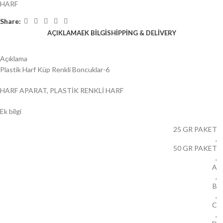
HARF
Share:
AÇIKLAMA
EK BILGI
SHIPPING & DELIVERY
Açıklama
Plastik Harf Küp Renkli Boncuklar-6
HARF APARAT, PLASTİK RENKLİ HARF
Ek bilgi
25 GR PAKET
,
50 GR PAKET
,
A
,
B
,
C
,