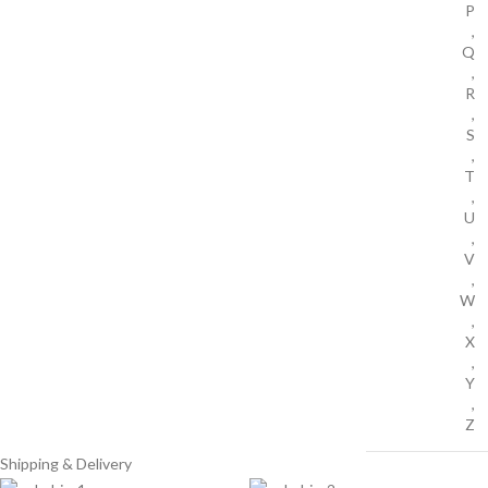
P
,
Q
,
R
,
S
,
T
,
U
,
V
,
W
,
X
,
Y
,
Z
Shipping & Delivery