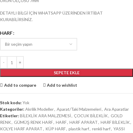
ÜRÜN ÖLÇÜSÜ 7mm
DETAYLI BİLGİ İÇİN WHATSAPP ÜZERİNDEN İRTİBAT
KURABİLİRSİNİZ.
HARF
SEPETE EKLE
Add to compare
Add to wishlist
Stok kodu:
Yok
Kategoriler:
Akrilik Modeller
,
Aparat/Taki Malzemeleri
,
Ara Aparatlar
Etiketler:
BİLEKLİK ARA MALZEMESİ
,
ÇOCUK BİLEKLİK
,
GOLD
RENK
,
GÜMÜŞ RENK HARF
,
HARF
,
HARF APARAT
,
HARF BİLEKLİK
,
KOLYE HARF APARAT
,
KÜP HARF
,
plastik harf
,
renkli harf
,
YASSI