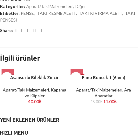
Kategoriler:
Aparat/Taki Malzemeleri
,
Diğer
Etiketler:
PENSE
,
TAKI KESME ALETİ
,
TAKI KIVIRMA ALETİ
,
TAKI
PENSESİ
Share:
İlgili ürünler
Asansörlü Bileklik Zincir
-27%
Fimo Boncuk 1 (6mm)
Aparat/Taki Malzemeleri
,
Kapama
Aparat/Taki Malzemeleri
,
Ara
ve Klipsler
Aparatlar
40.00
₺
11.00
₺
15.00
₺
YENI EKLENEN ÜRÜNLER
HIZLI MENU