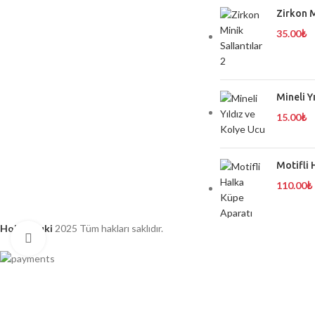
Zirkon M
35.00
₺
Mineli Y
15.00
₺
Motifli 
110.00
₺
Hobimiyuki
2025 Tüm hakları saklıdır.
Click to enlarge