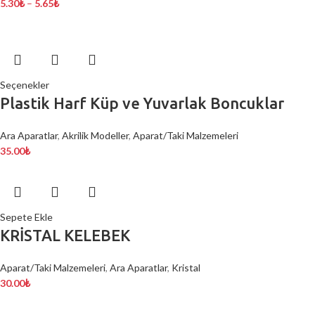
5.30
₺
–
5.65
₺
Seçenekler
Plastik Harf Küp ve Yuvarlak Boncuklar
Ara Aparatlar
,
Akrilik Modeller
,
Aparat/Taki Malzemeleri
35.00
₺
Sepete Ekle
KRİSTAL KELEBEK
Aparat/Taki Malzemeleri
,
Ara Aparatlar
,
Kristal
30.00
₺