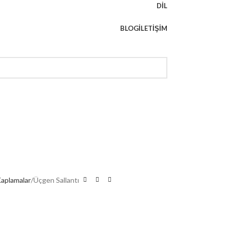
DIL
BLOG
İLETIŞIM
Kaplamalar
Üçgen Sallantı