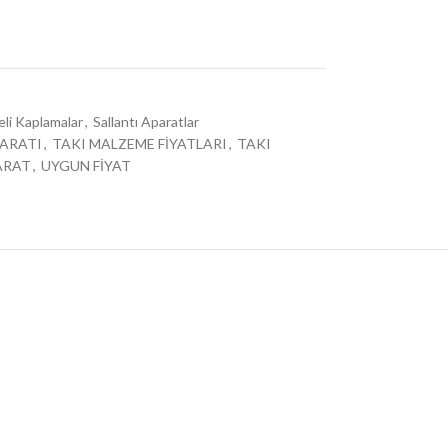
eli Kaplamalar
,
Sallantı Aparatlar
PARATI
,
TAKI MALZEME FİYATLARI
,
TAKI
ARAT
,
UYGUN FİYAT