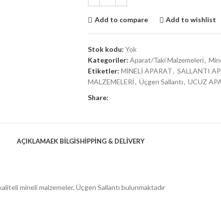
Add to compare
Add to wishlist
Stok kodu:
Yok
Kategoriler:
Aparat/Taki Malzemeleri
,
Min
Etiketler:
MİNELİ APARAT
,
SALLANTI A
MALZEMELERİ
,
Üçgen Sallantı
,
UCUZ AP
Share:
AÇIKLAMA
EK BILGI
SHIPPING & DELIVERY
aliteli mineli malzemeler, Üçgen Sallantı bulunmaktadır