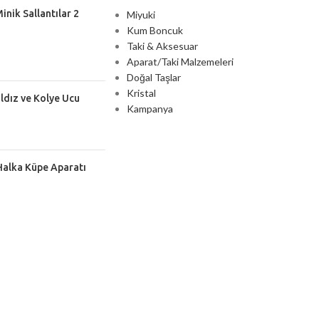
inik Sallantılar 2
Miyuki
Kum Boncuk
Taki & Aksesuar
Aparat/Taki Malzemeleri
Doğal Taşlar
Kristal
ıldız ve Kolye Ucu
Kampanya
Halka Küpe Aparatı
2000 TL ÜZERİ ÜCRETSİZ KARGO