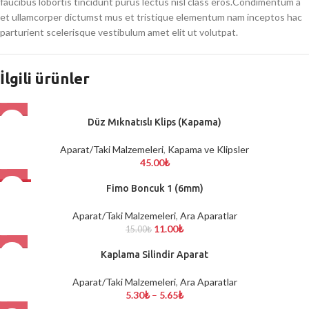
faucibus lobortis tincidunt purus lectus nisl class eros.Condimentum a
et ullamcorper dictumst mus et tristique elementum nam inceptos hac
parturient scelerisque vestibulum amet elit ut volutpat.
İlgili ürünler
Düz Mıknatıslı Klips (Kapama)
Aparat/Taki Malzemeleri
,
Kapama ve Klipsler
45.00
₺
-27%
Fimo Boncuk 1 (6mm)
Aparat/Taki Malzemeleri
,
Ara Aparatlar
11.00
₺
15.00
₺
Kaplama Silindir Aparat
Aparat/Taki Malzemeleri
,
Ara Aparatlar
5.30
₺
–
5.65
₺