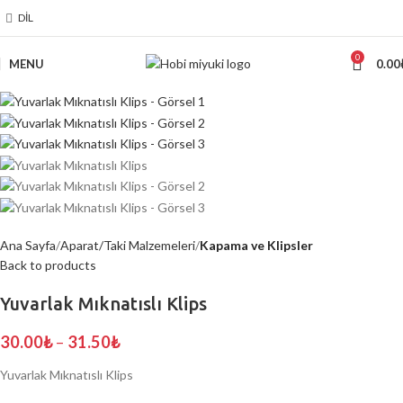
DIL
0
MENU
0.00
Ana Sayfa
Aparat/Taki Malzemeleri
Kapama ve Klipsler
Back to products
Yuvarlak Mıknatıslı Klips
30.00
₺
–
31.50
₺
Yuvarlak Mıknatıslı Klips