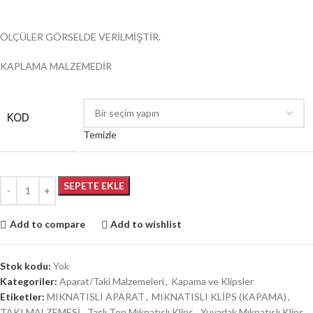
ÖLÇÜLER GÖRSELDE VERİLMİŞTİR.
KAPLAMA MALZEMEDİR
KOD
Temizle
SEPETE EKLE
Add to compare
Add to wishlist
Stok kodu:
Yok
Kategoriler:
Aparat/Taki Malzemeleri
,
Kapama ve Klipsler
Etiketler:
MIKNATISLI APARAT
,
MIKNATISLI KLİPS (KAPAMA)
,
TAKI MALZEMESİ
,
Taşlı Top Mıknatıslı Klips
,
Yuvarlak Mıknatıslı Klips