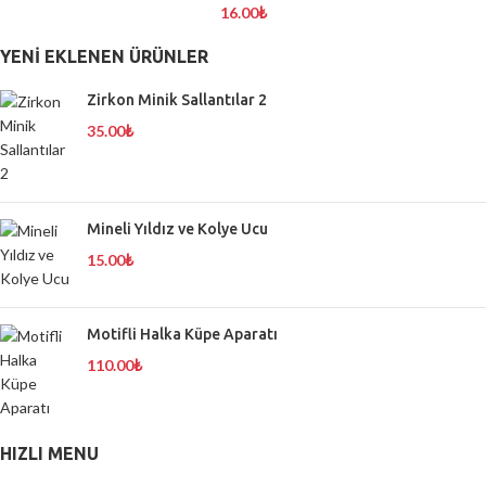
16.00
₺
YENI EKLENEN ÜRÜNLER
Zirkon Minik Sallantılar 2
35.00
₺
Mineli Yıldız ve Kolye Ucu
15.00
₺
Motifli Halka Küpe Aparatı
110.00
₺
HIZLI MENU