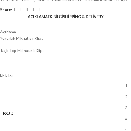
Share:
AÇIKLAMA
EK BILGI
SHIPPING & DELIVERY
Açıklama
Yuvarlak Mıknatıslı Klips
Taşlı Top Mıknatıslı Klips
Ek bilgi
1
,
2
,
3
KOD
,
4
,
5