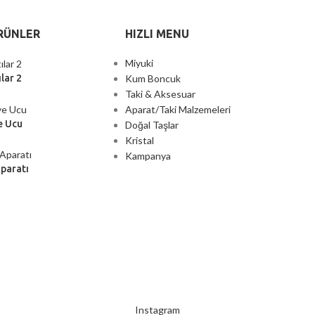
RÜNLER
HIZLI MENU
Miyuki
Kum Boncuk
lar 2
Taki & Aksesuar
Aparat/Taki Malzemeleri
e Ucu
Doğal Taşlar
Kristal
Kampanya
Aparatı
2000 TL ÜZERİ ÜCRETSİZ KARGO
Instagram