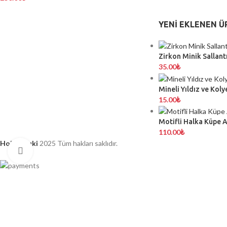
YENI EKLENEN Ü
Zirkon Minik Sallantı
35.00
₺
Mineli Yıldız ve Koly
15.00
₺
Motifli Halka Küpe 
110.00
₺
Hobimiyuki
2025 Tüm hakları saklıdır.
Click to enlarge