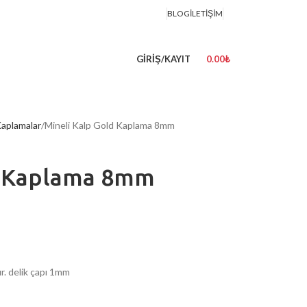
BLOG
İLETIŞIM
GIRIŞ/KAYIT
0.00
₺
Kaplamalar
Mineli Kalp Gold Kaplama 8mm
d Kaplama 8mm
ır. delik çapı 1mm