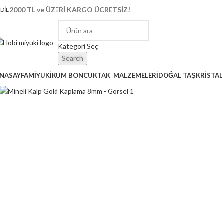
2000 TL ve ÜZERİ KARGO ÜCRETSİZ!
DIL
Kategori Seç
Search
NASAYFA
MİYUKİ
KUM BONCUK
TAKI MALZEMELERİ
DOĞAL TAŞ
KRİSTA