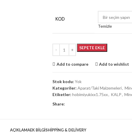
KOD
Temizle
SEPETE EKLE
Add to compare
Add to wishlist
Stok kodu:
Yok
Kategoriler:
Aparat/Taki Malzemeleri
,
Min
Etiketler:
hobimiyukixx1.75xx
,
KALP
,
Min
Share:
AÇIKLAMA
EK BILGI
SHIPPING & DELIVERY