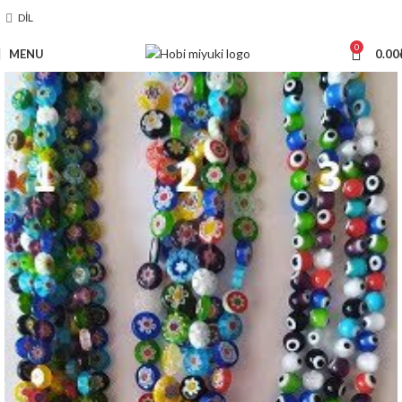
DIL
0
MENU
0.00