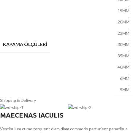
,
15MM
,
20MM
,
23MM
,
KAPAMA ÖLÇÜLERİ
30MM
,
35MM
,
40MM
,
6MM
,
9MM
Shipping & Delivery
MAECENAS IACULIS
Vestibulum curae torquent diam diam commodo parturient penatibus