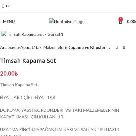
DIL
0
MENU
0.00
Click to enlarge
Ana Sayfa
Aparat/Taki Malzemeleri
Kapama ve Klipsler
Timsah Kapama Set
20.00
₺
Timsah Kapama Set
FİYATLAR 1 ÇİFT FİYATIDIR
DOKUMA, YASSI KORDON,DERİ VB TAKI MALZEMELERİNİN
KAPATILMASI İÇİN KULLANILIR.
UZATMA ZİNCİR,PAPAĞAN,HALKASI VE SALLANTISI HAZIR