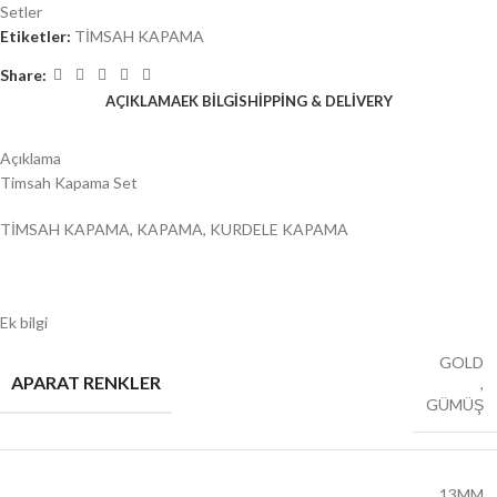
Setler
Etiketler:
TİMSAH KAPAMA
Share:
AÇIKLAMA
EK BILGI
SHIPPING & DELIVERY
Açıklama
Timsah Kapama Set
TİMSAH KAPAMA, KAPAMA, KURDELE KAPAMA
Ek bilgi
GOLD
APARAT RENKLER
,
GÜMÜŞ
13MM