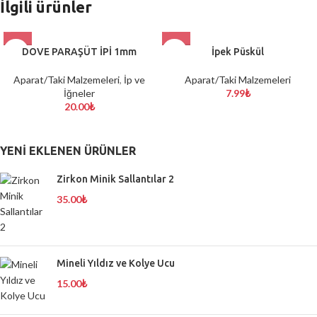
İlgili ürünler
DOVE PARAŞÜT İPİ 1mm
İpek Püskül
Aparat/Taki Malzemeleri
,
İp ve
Aparat/Taki Malzemeleri
İğneler
7.99
₺
20.00
₺
YENI EKLENEN ÜRÜNLER
Zirkon Minik Sallantılar 2
35.00
₺
Mineli Yıldız ve Kolye Ucu
15.00
₺