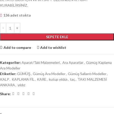
KURABİLİRSİNİZ.
136 adet stokta
SEPETE EKLE
Add to compare
Add to wishlist
Kategoriler:
Aparat/Taki Malzemeleri
,
Ara Aparatlar
,
Gümüş Kaplama
Ara Modeller
Etiketler:
GÜMÜŞ
,
Gümüş Ara Modeller
,
Gümüş Sallantı Modeller
,
KALP
,
KAPLAMA FİL
,
KARE
,
kutup yıldızı
,
taç
,
TAKI MALZEMESİ
ANKARA
,
yıldız
Share: