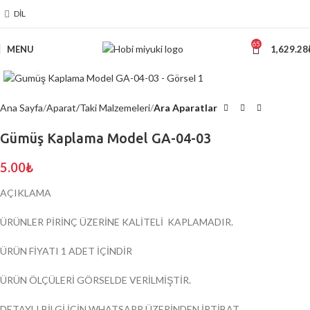
DIL
65
MENU
1,629.28
Click to enlarge
Ana Sayfa
Aparat/Taki Malzemeleri
Ara Aparatlar
Gümüş Kaplama Model GA-04-03
5.00
₺
AÇIKLAMA
ÜRÜNLER PİRİNÇ ÜZERİNE KALİTELİ KAPLAMADIR.
ÜRÜN FİYATI 1 ADET İÇİNDİR
ÜRÜN ÖLÇÜLERİ GÖRSELDE VERİLMİŞTİR.
DETAYLI BİLGİ İÇİN WHATSAPP ÜZERİNDEN İRTİBAT