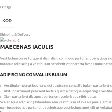
Ek bilgi
KOD
Shipping & Delivery
MAECENAS IACULIS
Vestibulum curae torquent diam diam commodo parturient penatibus nunc 
natoque adipiscing a vestibulum hendrerit et pharetra fames nunc natoq
ADIPISCING CONVALLIS BULUM
Vestibulum penatibus nunc dui adipiscing convallis bulum parturient 
Abitur parturient praesent lectus quam a natoque adipiscing a vesti
Diam parturient dictumst parturient scelerisque nibh lectus.
Scelerisque adipiscing bibendum sem vestibulum et in a a a purus lectus
nam inceptos hac parturient scelerisque vestibulum amet elit ut volutpa