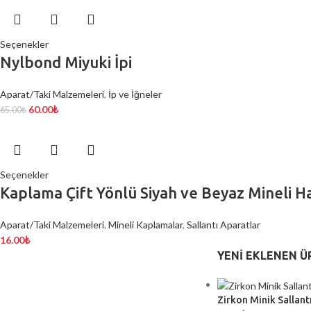
Seçenekler
Nylbond Miyuki İpi
Aparat/Taki Malzemeleri
,
İp ve İğneler
60.00
₺
65.00
₺
Seçenekler
Kaplama Çift Yönlü Siyah ve Beyaz Mineli Ha
Aparat/Taki Malzemeleri
,
Mineli Kaplamalar
,
Sallantı Aparatlar
16.00
₺
YENI EKLENEN Ü
Zirkon Minik Sallantı