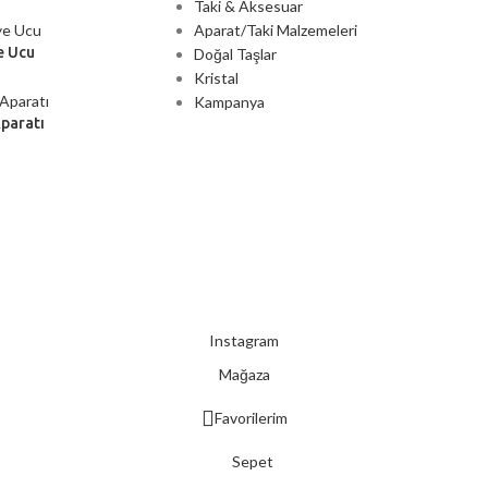
Taki & Aksesuar
Aparat/Taki Malzemeleri
e Ucu
Doğal Taşlar
Kristal
Kampanya
Aparatı
2000 TL ÜZERİ ÜCRETSİZ KARGO
Instagram
Mağaza
Favorilerim
Sepet