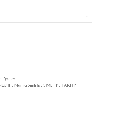
e İğneler
LU İP
,
Mumlu Simli İp
,
SİMLİ İP
,
TAKI İP