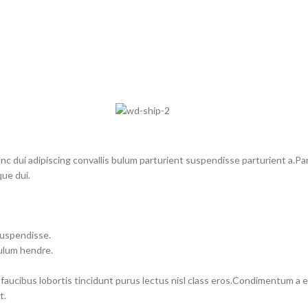
dui adipiscing convallis bulum parturient suspendisse parturient a.Part
ue dui.
suspendisse.
bulum hendre.
 faucibus lobortis tincidunt purus lectus nisl class eros.Condimentum a
t.