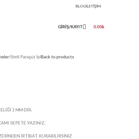
BLOG
İLETIŞIM
GIRIŞ/KAYIT
0.00
₺
neler
Simli Paraşüt İpi
Back to products
ELİĞİ 1 MM DİR.
KAMI SEPETE YAZINIZ.
ZERİNDEN İRTİBAT KURABİLİRSİNİZ