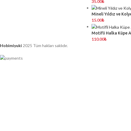
35.00
₺
Mineli Yıldız ve Koly
15.00
₺
Motifli Halka Küpe 
110.00
₺
Hobimiyuki
2025 Tüm hakları saklıdır.