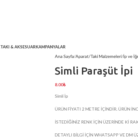
L
TAKI & AKSESUAR
KAMPANYALAR
Ana Sayfa
Aparat/Taki Malzemeleri
İp ve İğ
Simli Paraşüt İpi
8.00
₺
Simli İp
ÜRÜN FİYATI 2 METRE İÇİNDİR. ÜRÜN İNC
İSTEDİĞİNİZ RENK İÇİN ÜZERİNDE Kİ RA
DETAYLI BİLGİ İÇİN WHATSAPP VE DM Ü