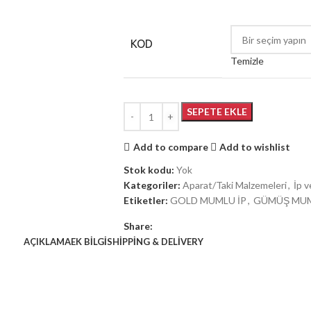
KOD
Temizle
SEPETE EKLE
Add to compare
Add to wishlist
Stok kodu:
Yok
Kategoriler:
Aparat/Taki Malzemeleri
,
İp v
Etiketler:
GOLD MUMLU İP
,
GÜMÜŞ MUM
Share:
AÇIKLAMA
EK BILGI
SHIPPING & DELIVERY