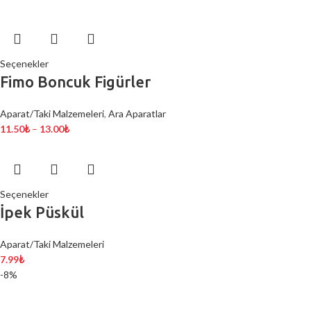
Seçenekler
Fimo Boncuk Figürler
Aparat/Taki Malzemeleri
,
Ara Aparatlar
11.50
₺
–
13.00
₺
Seçenekler
İpek Püskül
Aparat/Taki Malzemeleri
7.99
₺
-8%