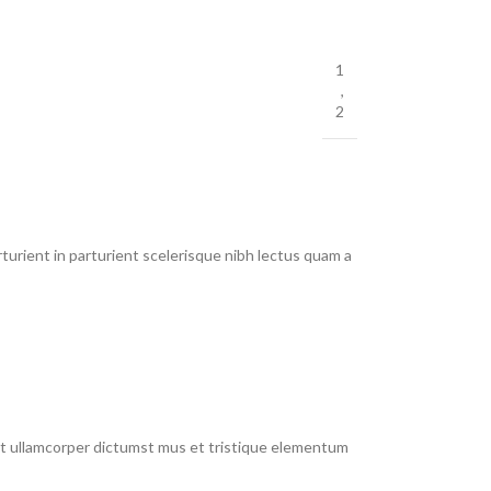
1
,
2
urient in parturient scelerisque nibh lectus quam a
 et ullamcorper dictumst mus et tristique elementum