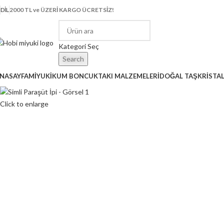
DIL
2000 TL ve ÜZERİ KARGO ÜCRETSİZ!
Kategori Seç
Search
NASAYFA
MİYUKİ
KUM BONCUK
TAKI MALZEMELERİ
DOĞAL TAŞ
KRİSTA
Click to enlarge