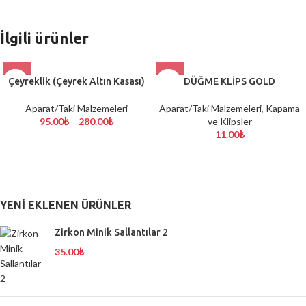
İlgili ürünler
Çeyreklik (Çeyrek Altın Kasası)
DÜĞME KLİPS GOLD
Aparat/Taki Malzemeleri
Aparat/Taki Malzemeleri
,
Kapama
95.00
₺
–
280.00
₺
ve Klipsler
11.00
₺
YENI EKLENEN ÜRÜNLER
Zirkon Minik Sallantılar 2
35.00
₺