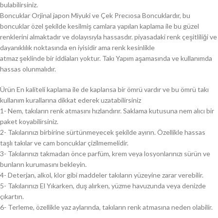
bulabilirsiniz.
Boncuklar Orjinal japon Miyuki ve Çek Precıosa Boncuklardır, bu
boncuklar özel şekilde kesilmiş camlara yapılan kaplama ile bu güzel
renklerini almaktadır ve dolayısıyla hassasdır. piyasadaki renk çeşitliliği ve
dayanıklılık noktasında en iyisidir ama renk kesinlikle
atmaz şeklinde bir iddiaları yoktur. Takı Yapım aşamasında ve kullanımda
hassas olunmalıdır.
Ürün En kaliteli kaplama ile de kaplansa bir ömrü vardır ve bu ömrü takı
kullanım kurallarına dikkat ederek uzatabilirsiniz
1- Nem, takıların renk atmasını hızlandırır. Saklama kutusuna nem alıcı bir
paket koyabilirsiniz.
2- Takılarınızı birbirine sürtünmeyecek şekilde ayırın. Özellikle hassas
taşlı takılar ve cam boncuklar çizilmemelidir.
3- Takılarınızı takmadan önce parfüm, krem veya losyonlarınızı sürün ve
bunların kurumasını bekleyin.
4- Deterjan, alkol, klor gibi maddeler takıların yüzeyine zarar verebilir.
5- Takılarınızı El Yıkarken, duş alırken, yüzme havuzunda veya denizde
çıkartın.
6- Terleme, özellikle yaz aylarında, takıların renk atmasına neden olabilir.