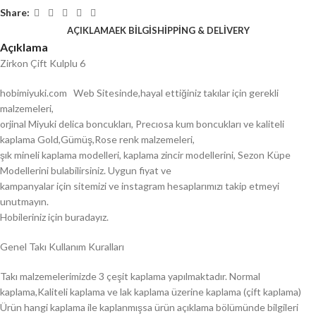
Share:
AÇIKLAMA
EK BILGI
SHIPPING & DELIVERY
Açıklama
Zirkon Çift Kulplu 6
hobimiyuki.com Web Sitesinde,hayal ettiğiniz takılar için gerekli
malzemeleri,
orjinal Miyuki delica boncukları, Precıosa kum boncukları ve kaliteli
kaplama Gold,Gümüş,Rose renk malzemeleri,
şık mineli kaplama modelleri, kaplama zincir modellerini, Sezon Küpe
Modellerini bulabilirsiniz. Uygun fiyat ve
kampanyalar için sitemizi ve instagram hesaplarımızı takip etmeyi
unutmayın.
Hobileriniz için buradayız.
Genel Takı Kullanım Kuralları
Takı malzemelerimizde 3 çeşit kaplama yapılmaktadır. Normal
kaplama,Kaliteli kaplama ve lak kaplama üzerine kaplama (çift kaplama)
Ürün hangi kaplama ile kaplanmışsa ürün açıklama bölümünde bilgileri