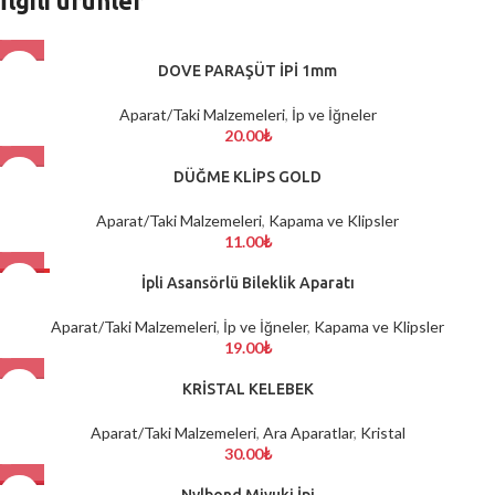
İlgili ürünler
DOVE PARAŞÜT İPİ 1mm
Aparat/Taki Malzemeleri
,
İp ve İğneler
20.00
₺
DÜĞME KLİPS GOLD
Aparat/Taki Malzemeleri
,
Kapama ve Klipsler
11.00
₺
HOT
İpli Asansörlü Bileklik Aparatı
Aparat/Taki Malzemeleri
,
İp ve İğneler
,
Kapama ve Klipsler
19.00
₺
KRİSTAL KELEBEK
Aparat/Taki Malzemeleri
,
Ara Aparatlar
,
Kristal
30.00
₺
-8%
Nylbond Miyuki İpi