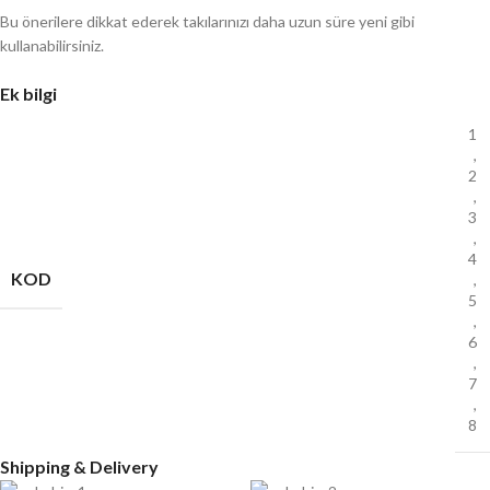
Bu önerilere dikkat ederek takılarınızı daha uzun süre yeni gibi
kullanabilirsiniz.
Ek bilgi
1
,
2
,
3
,
4
KOD
,
5
,
6
,
7
,
8
Shipping & Delivery