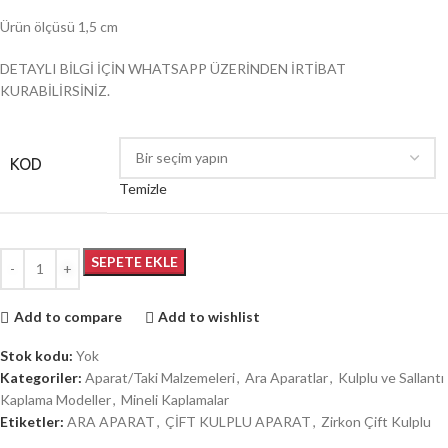
Ürün ölçüsü 1,5 cm
DETAYLI BİLGİ İÇİN WHATSAPP ÜZERİNDEN İRTİBAT
KURABİLİRSİNİZ.
KOD
Temizle
SEPETE EKLE
Add to compare
Add to wishlist
Stok kodu:
Yok
Kategoriler:
Aparat/Taki Malzemeleri
,
Ara Aparatlar
,
Kulplu ve Sallantı
Kaplama Modeller
,
Mineli Kaplamalar
Etiketler:
ARA APARAT
,
ÇİFT KULPLU APARAT
,
Zirkon Çift Kulplu